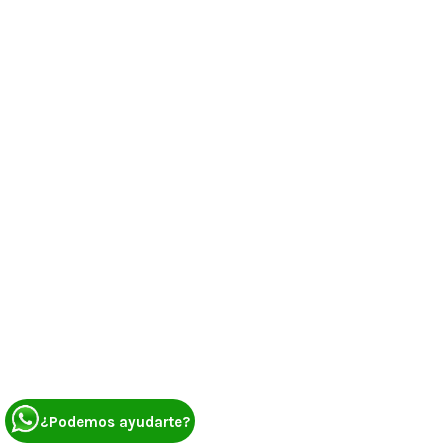
Pierde
¿Podemos ayudarte?
peso