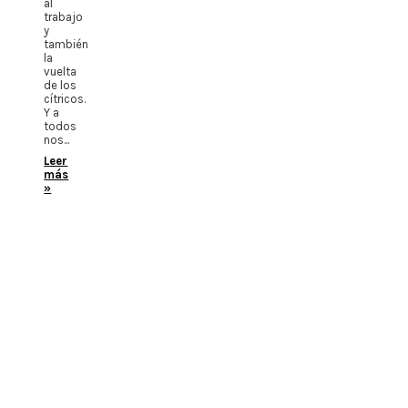
al
trabajo
y
también
la
vuelta
de los
cítricos.
Y a
todos
nos...
Leer
más
»