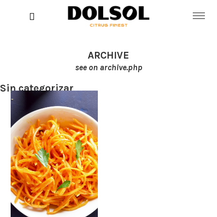
0
Inicio
ARCHIVE
see on archive.php
Tienda
Sin categorizar
Blog
Contacta
Mi cuenta