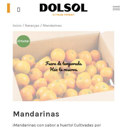
0
0
Inicio
/
Naranjas
/ Mandarinas
Inicio
¡Oferta!
Tienda
Blog
Contacta
Mi cuenta
Mandarinas
¡Mandarinas con sabor a huerto! Cultivadas por