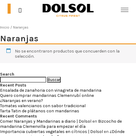
0
0
Inicio
/ Naranjas
Inicio
Naranjas
Tienda
No se encontraron productos que concuerden con la
selección.
Blog
Contacta
Search
Buscar:
Recent Posts
Mi cuenta
Ensalada de zanahoria con vinagreta de mandarina
Quiero comprar mandarinas Clemenrubí online
¿Naranjas en verano?
Tomates valencianos con sabor tradicional
Tarta Tatin de plátanos con mandarinas
Recent Comments
Comer Naranjas y Mandarinas a diario | Dolsol
en
Bizcocho de
mandarina Clemenvilla para empezar el día
Importancia cubiertas vegetales en cítricos | Dolsol
en
¿Dónde