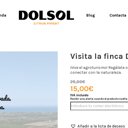
aaa
nda
Blog
Contacta
Visita la finca 
¡Vive el agroturismo! Regálate 
conectar con la naturaleza.
25,00
€
15,00
€
Recibir una alerta cuando el producto vuelta 
Añadir a la lista de deseos