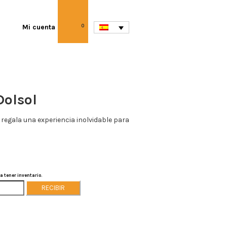
Mi cuenta
0
Dolsol
o regala una experiencia inolvidable para
a tener inventario.
RECIBIR