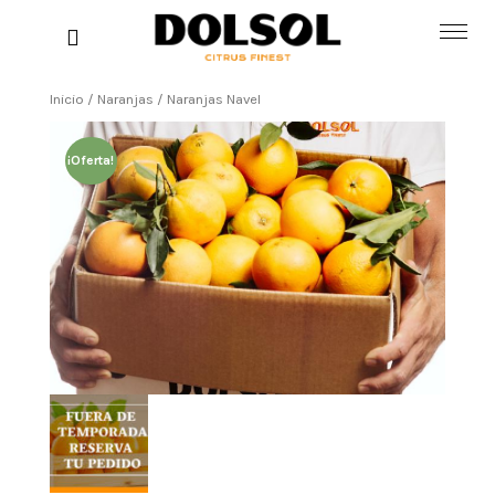
0
Inicio
/
Naranjas
/ Naranjas Navel
Inicio
¡Oferta!
Tienda
Blog
Contacta
Mi cuenta