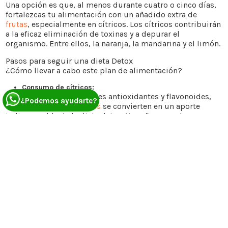
Una opción es que, al menos durante cuatro o cinco días,
fortalezcas tu alimentación con un añadido extra de
frutas
, especialmente en cítricos. Los cítricos contribuirán
a la eficaz eliminación de toxinas y a depurar el
organismo. Entre ellos, la naranja, la mandarina y el limón.
Pasos para seguir una dieta Detox
¿Cómo llevar a cabo este plan de alimentación?
Consumo de cítricos:
Gracias a sus componentes antioxidantes y flavonoides,
¿Podemos ayudarte?
las naranjas y mandarinas
se convierten en un aporte
indispensable de la dieta detox. Una eficaz ayuda para
protegernos de las sustancias dañinas que contribuyen a
acelerar un proceso de envejecimiento prematuro.
Pero durante los días propuestos no tienes que
alimentarte a base de cítricos, sino aumentar la ingesta
durante estos días y evitar las comidas pesadas y con
exceso de calorías.
2
. Verduras:
Además de las frutas mencionadas, incorpora verduras de
hoja verde, como las espinacas, y vegetales como la