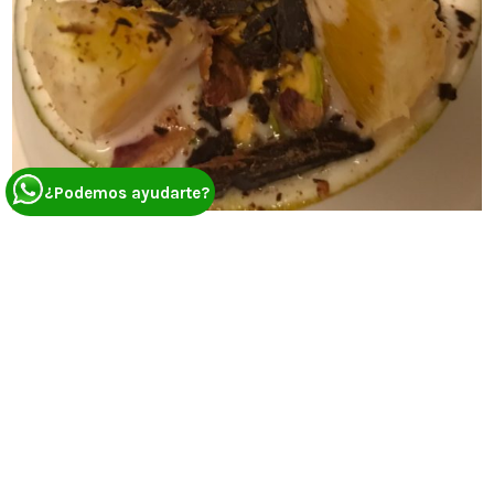
¿Podemos ayudarte?
Por último, os dejamos con una receta muy sencilla y muy
saludable. ¡El Chocoorange! No tardarás más de 5 minutos
y quedarás como un buen anfitrión. Este postre es muy
saludable y perfecto tanto para los peques de la casa
como para todos aquellos que queréis mantener la línea.
Desde luego, si eres un foodie, ¡este es tu postre! Una
combinación de sabores muy de moda para aquellos que
buscan nuevos horizontes gastronómicos.
Ingredientes:
Una naranja
Navel Chocolate