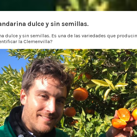
andarina dulce y sin semillas.
na dulce y sin semillas. Es una de las variedades que produci
ntificar la Clemenvilla?