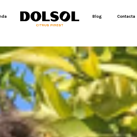
aaa
nda
Blog
Contacta