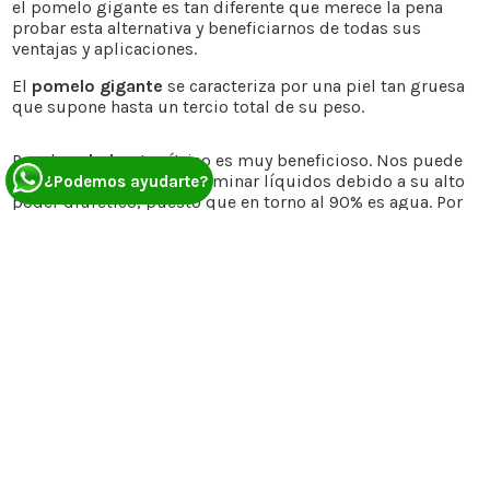
el pomelo gigante es tan diferente que merece la pena
probar esta alternativa y beneficiarnos de todas sus
ventajas y aplicaciones.
El
pomelo gigante
se caracteriza por una piel tan gruesa
que supone hasta un tercio total de su peso.
Para la
salud
, este cítrico es muy beneficioso. Nos puede
ayudar a adelgazar o a eliminar líquidos debido a su alto
¿Podemos ayudarte?
poder diurético, puesto que en torno al 90% es agua. Por
otra parte, contiene menos calorías que otros cítricos,
como la naranja, el limón o la mandarina, y algunos de sus
compuestos pueden actuar favorablemente sobre los
niveles de insulina en el organismo.
Respecto a sus
nutrientes
, destaca por
su contenido en
vitamina C y ácido fólico, en carotenoides antioxidantes y
en minerales de potasio y magnesio, además de sus
abundantes ácidos málico, oxálico, tartárico y cítrico.
La vitamina C en el pumelo
Como venimos diciendo, si por algo destaca el pomelo
gigante es por la vitamina C (junto a muchos otros
nutrientes). De hecho, por cada 100 gramos obtenemos 61