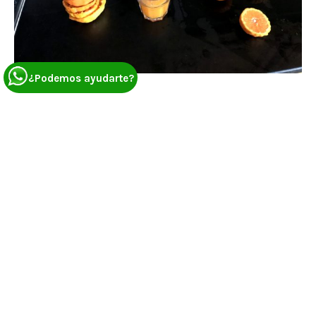
¿Podemos ayudarte?
La campaña de la
Gold Nugget
empieza a mediados de
Febrero, cuando la fruta está madura.
En
Dolsol
ha durado
hasta finales de Abril, siempre depende del clima y del
tiempo (en algunos casos la
campaña
puede durar hasta
Junio).